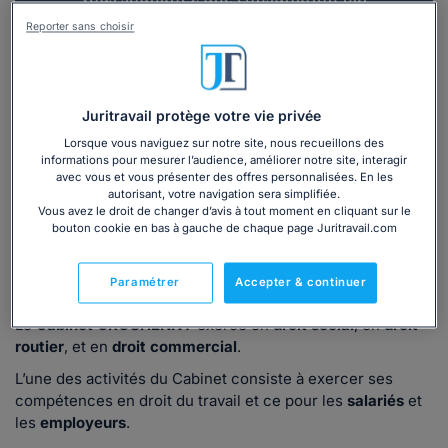
téléphone ?
Reporter sans choisir
Consulter immédiatement
Juritravail protège votre vie privée
ou appelez le
01 75 75 42 33
(8h à 21h du lundi au
vendredi)
Lorsque vous naviguez sur notre site, nous recueillons des
informations pour mesurer l’audience, améliorer notre site, interagir
avec vous et vous présenter des offres personnalisées. En les
autorisant, votre navigation sera simplifiée.
Vous êtes avocat ?
Vous avez le droit de changer d’avis à tout moment en cliquant sur le
bouton cookie en bas à gauche de chaque page Juritravail.com
Présentation
Paramétrer
Accepter & continuer
Le
Cabinet GROSHENNY
exerce en
droit social
, en
droit
routier
, et en
droit commercial
.
L’une des activités du Cabinet consiste à exercer ses
compétences en droit du travail et ce pour les
salariés
et
les
employeurs
.