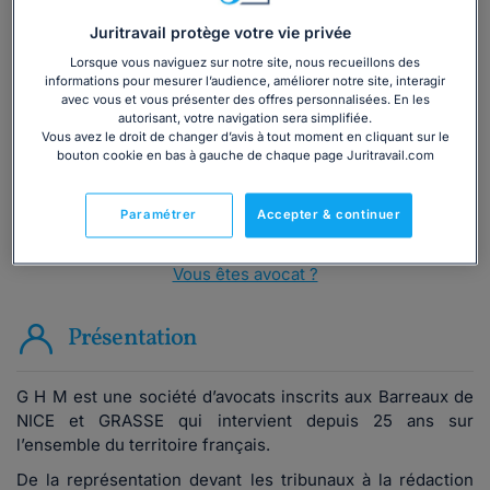
Juritravail protège votre vie privée
Vous souhaitez une consultation par
téléphone ?
Lorsque vous naviguez sur notre site, nous recueillons des
informations pour mesurer l’audience, améliorer notre site, interagir
avec vous et vous présenter des offres personnalisées. En les
Consulter immédiatement
autorisant, votre navigation sera simplifiée.
Vous avez le droit de changer d’avis à tout moment en cliquant sur le
bouton cookie en bas à gauche de chaque page Juritravail.com
ou appelez le
01 75 75 42 33
(8h à 21h du lundi au
vendredi)
Paramétrer
Accepter & continuer
Vous êtes avocat ?
Présentation
G H M est une société d’avocats inscrits aux Barreaux de
NICE et GRASSE qui intervient depuis 25 ans sur
l’ensemble du territoire français.
De la représentation devant les tribunaux à la rédaction