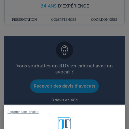
34
ANS
D'EXPÉRIENCE
PRÉSENTATION
COMPÉTENCES
COORDONNÉES
Vous souhaitez un RDV en cabinet avec un
avocat ?
Recevoir des devis d'avocats
3 devis en 48h
Reporter sans choisir