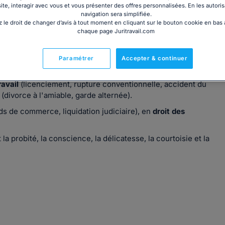
site, interagir avec vous et vous présenter des offres personnalisées. En les autoris
navigation sera simplifiée.
 le droit de changer d’avis à tout moment en cliquant sur le bouton cookie en bas
chaque page Juritravail.com
nels dans son cabinet situé proche de la station de Métro
Paramétrer
Accepter & continuer
ravail
(licenciement, rupture conventionnelle, accident du
(divorce à l'amiable, garde alternée).
ds de commerce, liquidation judiciaire), en
droit des
la probité, la conscience, la délicatesse, la courtoisie et la