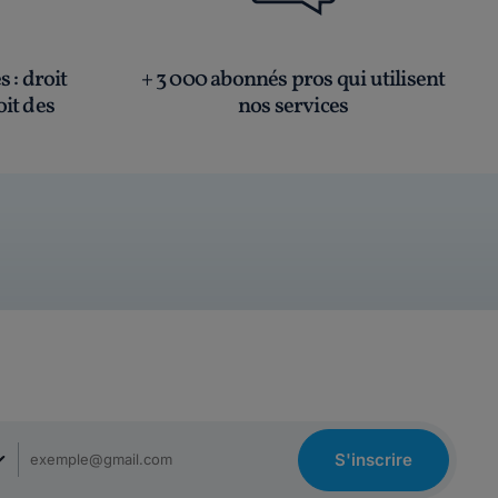
és
: droit
+ 3 000 abonnés pros qui utilisent
oit des
nos services
S'inscrire