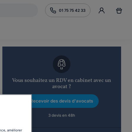
01 75 75 42 33
Vous souhaitez un RDV en cabinet avec un
avocat ?
Recevoir des devis d'avocats
3 devis en 48h
nce, améliorer