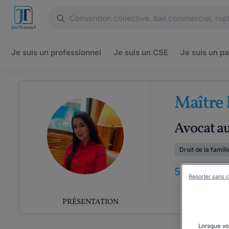
Je suis un
professionnel
Je suis un
CSE
Je suis un
pa
Maître 
Avocat au
Droit de la famill
5
ANS
D'EX
Reporter sans c
PRÉSENTATION
COMP
Lorsque vou