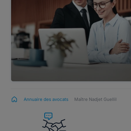
Annuaire des avocats
Maître Nadjet Guellil