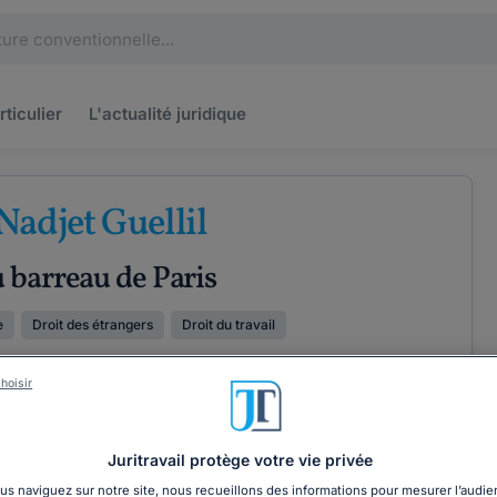
rticulier
L'actualité
juridique
Nadjet Guellil
 barreau de Paris
e
Droit des étrangers
Droit du travail
PÉRIENCE
hoisir
ÉTENCES
COORDONNÉES
Juritravail protège votre vie privée
s naviguez sur notre site, nous recueillons des informations pour mesurer l’audie