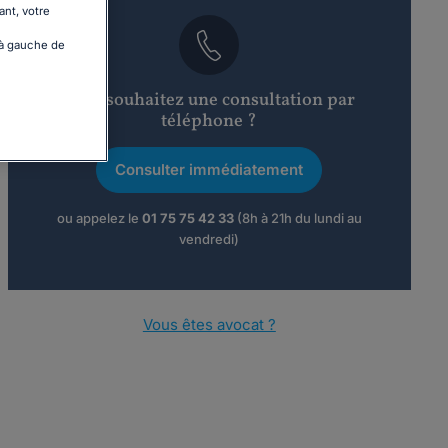
ant, votre
 à gauche de
Vous souhaitez une consultation par
téléphone ?
Consulter immédiatement
ou appelez le
01 75 75 42 33
(8h à 21h du lundi au
vendredi)
Vous êtes avocat ?