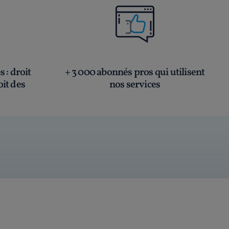
és
: droit
+ 3 000 abonnés pros qui utilisent
oit des
nos services