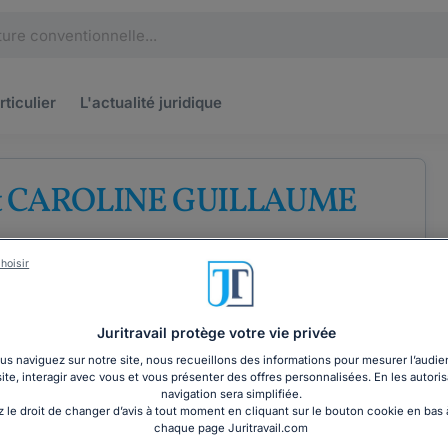
rticulier
L'actualité
juridique
et CAROLINE GUILLAUME
'avocats au barreau de Montpellier
hoisir
Juritravail protège votre vie privée
s naviguez sur notre site, nous recueillons des informations pour mesurer l’audie
site, interagir avec vous et vous présenter des offres personnalisées. En les autoris
COORDONNÉES
navigation sera simplifiée.
 le droit de changer d’avis à tout moment en cliquant sur le bouton cookie en bas
chaque page Juritravail.com