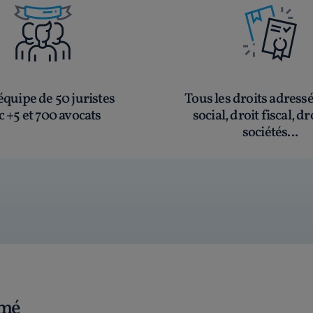
quipe de 50 juristes
Tous les droits adress
c +5 et 700 avocats
social, droit fiscal, dr
sociétés...
rmé