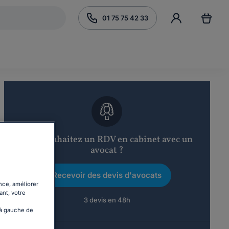
01 75 75 42 33
Vous souhaitez un RDV en cabinet avec un
avocat ?
Recevoir des devis d'avocats
nce, améliorer
ant, votre
3 devis en 48h
 à gauche de