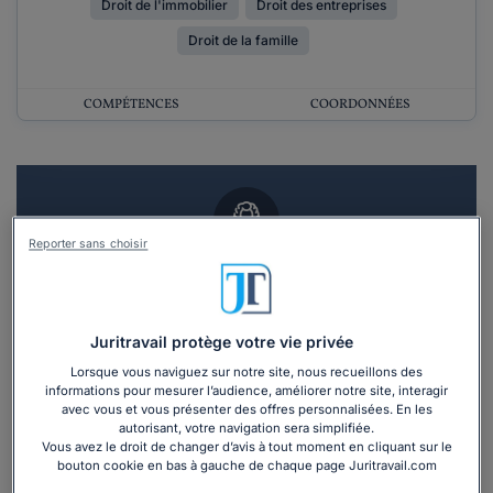
Droit de l'immobilier
Droit des entreprises
Droit de la famille
COMPÉTENCES
COORDONNÉES
Reporter sans choisir
Vous souhaitez un RDV en cabinet avec un
avocat ?
Juritravail protège votre vie privée
Recevoir des devis d'avocats
Lorsque vous naviguez sur notre site, nous recueillons des
informations pour mesurer l’audience, améliorer notre site, interagir
3 devis en 48h
avec vous et vous présenter des offres personnalisées. En les
autorisant, votre navigation sera simplifiée.
Vous avez le droit de changer d’avis à tout moment en cliquant sur le
bouton cookie en bas à gauche de chaque page Juritravail.com