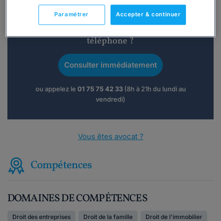
Paramétrer
Accepter & continuer
Vous souhaitez une consultation par
téléphone ?
Consulter immédiatement
ou appelez le
01 75 75 42 33
(8h à 21h du lundi au
vendredi)
Vous êtes avocat ?
Compétences
DOMAINES DE COMPÉTENCES
Droit des entreprises
Droit de la famille
Droit de l'immobilier