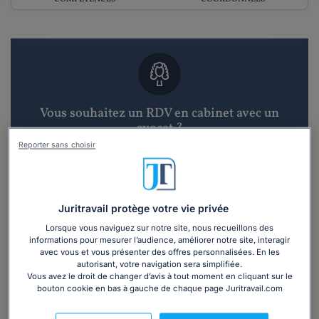
Vous souhaitez un RDV en cabinet avec un
avocat ?
Reporter sans choisir
Recevoir des devis d'avocats
3 devis en 48h
Juritravail protège votre vie privée
Lorsque vous naviguez sur notre site, nous recueillons des
informations pour mesurer l’audience, améliorer notre site, interagir
avec vous et vous présenter des offres personnalisées. En les
autorisant, votre navigation sera simplifiée.
Vous avez le droit de changer d’avis à tout moment en cliquant sur le
bouton cookie en bas à gauche de chaque page Juritravail.com
Vous souhaitez une consultation par
téléphone ?