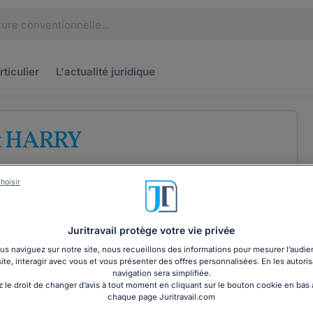
rticulier
L'actualité
juridique
t HARRY
e
Droit du travail
hoisir
Juritravail protège votre vie privée
s naviguez sur notre site, nous recueillons des informations pour mesurer l’audie
site, interagir avec vous et vous présenter des offres personnalisées. En les autoris
COORDONNÉES
navigation sera simplifiée.
 le droit de changer d’avis à tout moment en cliquant sur le bouton cookie en bas
chaque page Juritravail.com