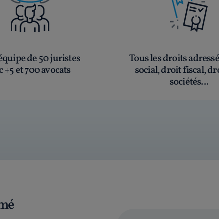
quipe de 50 juristes
Tous les droits adress
c +5 et 700 avocats
social, droit fiscal, dr
sociétés...
rmé