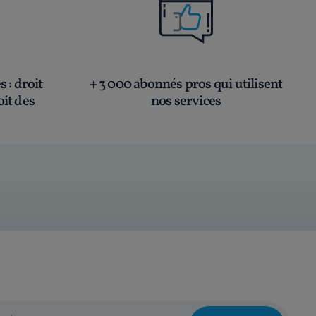
és
: droit
+ 3 000 abonnés pros qui utilisent
oit des
nos services