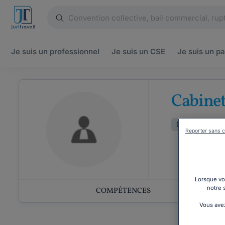
Je suis un
professionnel
Je suis un
CSE
Je suis un
pa
Cabine
Droit de la famill
Reporter sans c
Lorsque vou
notre 
COMPÉTENCES
Vous avez