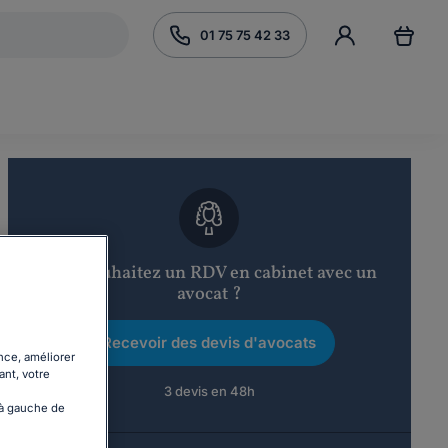
01 75 75 42 33
Vous souhaitez un RDV en cabinet avec un
avocat ?
Recevoir des devis d'avocats
nce, améliorer
ant, votre
3 devis en 48h
 à gauche de