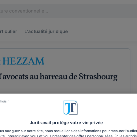
rticulier
L'actualité
juridique
et HEZZAM
'avocats au barreau de Strasbourg
hoisir
XPÉRIENCE
ÉTENCES
COORDONNÉES
Juritravail protège votre vie privée
s naviguez sur notre site, nous recueillons des informations pour mesurer l’audie
site, interagir avec vous et vous présenter des offres personnalisées. En les autoris