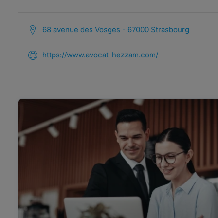
68 avenue des Vosges - 67000 Strasbourg
https://www.avocat-hezzam.com/