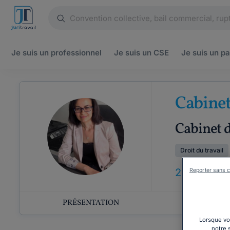
Je suis un
professionnel
Je suis un
CSE
Je suis un
pa
Cabin
Cabinet d
Droit du travail
22
Reporter sans c
ANS
D'E
PRÉSENTATION
COMP
Lorsque vou
notre 