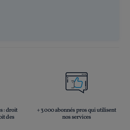
és
: droit
+ 3 000 abonnés pros qui utilisent
oit des
nos services