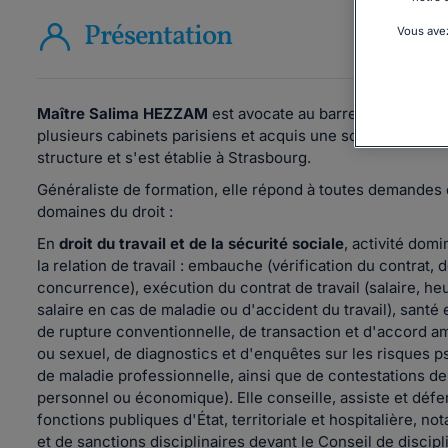
Présentation
Vous avez
Maître Salima HEZZAM
est avocate au barreau de Strasb
plusieurs cabinets parisiens et acquis une solide expérie
structure et s'est établie à Strasbourg.
Généraliste de formation, elle répond à toutes demandes 
domaines du droit :
En
droit du travail et de la sécurité sociale
, activité dom
la relation de travail : embauche (vérification du contrat,
concurrence), exécution du contrat de travail (salaire, 
salaire en cas de maladie ou d'accident du travail), santé 
de rupture conventionnelle, de transaction et d'accord 
ou sexuel, de diagnostics et d'enquêtes sur les risques 
de maladie professionnelle, ainsi que de contestations de
personnel ou économique). Elle conseille, assiste et déf
fonctions publiques d'État, territoriale et hospitalière, 
et de sanctions disciplinaires devant le Conseil de discipl