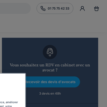
01 75 75 42 33
Vous souhaitez un RDV en cabinet avec un
avocat ?
Recevoir des devis d'avocats
3 devis en 48h
nce, améliorer
ant, votre