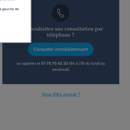
 à gauche de
Vous souhaitez une consultation par
téléphone ?
Consulter immédiatement
ou appelez le
01 75 75 42 33
(8h à 21h du lundi au
vendredi)
Vous êtes avocat ?