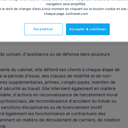
navigation sera simplifiée.
 le droit de changer d’avis à tout moment en cliquant sur le bouton cookie en bas
chaque page Juritravail.com
Paramétrer
Accepter & continuer
ourg depuis plus de 20 ans. Après avoir collaboré auprès de
nce en conseil et en contentieux, elle a créé sa propre
de conseil, d'assistance ou de défense dans plusieurs
inante du cabinet, elle défend ses clients à chaque étape de
 de la période d'essai, des clauses de mobilité et de non-
heures supplémentaires, primes, congés payés, maintien de
et sécurité au travail. Elle intervient également en matière
amiable, d'actions en reconnaissance de harcèlement moral
psychosociaux, de reconnaissance d'accident du travail ou
 sanctions disciplinaires ou de licenciement (motif
end également les fonctionnaires et contractuels des
notamment en matière de déroulement de carrière, de notation
ine.