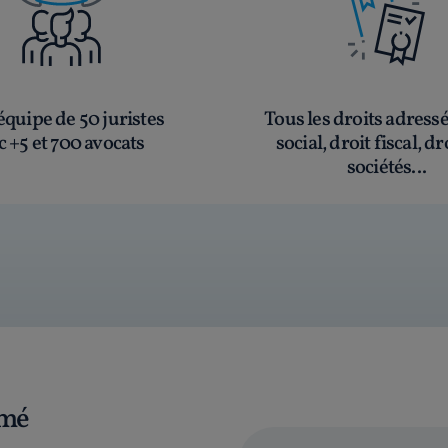
quipe de 50 juristes
Tous les droits adress
c +5 et 700 avocats
social, droit fiscal, dr
sociétés...
rmé