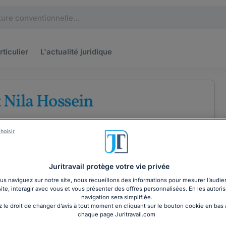
rticulier
L'actualité
juridique
 Nila Hossein
'avocats au barreau de Paris
hoisir
Juritravail protège votre vie privée
s naviguez sur notre site, nous recueillons des informations pour mesurer l’audie
site, interagir avec vous et vous présenter des offres personnalisées. En les autoris
COORDONNÉES
navigation sera simplifiée.
 le droit de changer d’avis à tout moment en cliquant sur le bouton cookie en bas
chaque page Juritravail.com