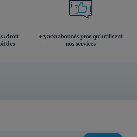
és
: droit
+ 3 000 abonnés pros qui utilisent
oit des
nos services