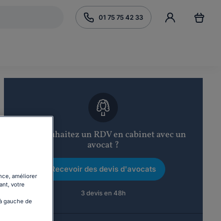
01 75 75 42 33
Vous souhaitez un RDV en cabinet avec un
avocat ?
Recevoir des devis d'avocats
nce, améliorer
ant, votre
3 devis en 48h
 à gauche de