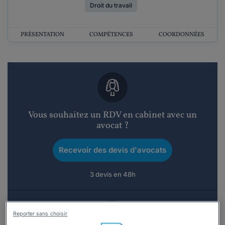
Droit du travail
PRÉSENTATION
COMPÉTENCES
COORDONNÉES
Vous souhaitez un RDV en cabinet avec un
avocat ?
Recevoir des devis d'avocats
3 devis en 48h
Reporter sans choisir