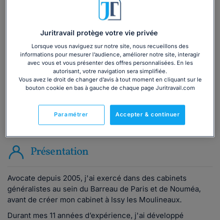
Vous souhaitez une consultation par
téléphone ?
Juritravail protège votre vie privée
Lorsque vous naviguez sur notre site, nous recueillons des
Consulter immédiatement
informations pour mesurer l’audience, améliorer notre site, interagir
avec vous et vous présenter des offres personnalisées. En les
autorisant, votre navigation sera simplifiée.
ou appelez le
01 75 75 42 33
(8h à 21h du lundi au
Vous avez le droit de changer d’avis à tout moment en cliquant sur le
vendredi)
bouton cookie en bas à gauche de chaque page Juritravail.com
Paramétrer
Accepter & continuer
Vous êtes avocat ?
Présentation
Avocate depuis 2005, j'ai exercé dans des cabinets
généralistes au sein du Barreau de Paris et de Nouméa,
avant de créer mon cabinet à Issy les Moulineaux.
Durant mes 11 années d’expérience, j'ai développé