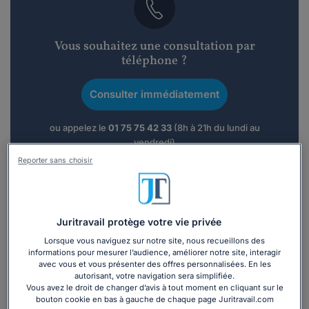
Vous souhaitez une consultation par
téléphone ?
Consulter immédiatement
ou appelez le
01 75 75 42 33
(8h à 21h du lundi au
vendredi)
Reporter sans choisir
Vous êtes avocat ?
Juritravail protège votre vie privée
Présentation
Lorsque vous naviguez sur notre site, nous recueillons des
informations pour mesurer l’audience, améliorer notre site, interagir
avec vous et vous présenter des offres personnalisées. En les
Le Cabinet JDP dont fait parti
Maître JARNOUX-DAVALON
autorisant, votre navigation sera simplifiée.
offre une expertise de qualité en matière de
droit médical,
Vous avez le droit de changer d’avis à tout moment en cliquant sur le
bouton cookie en bas à gauche de chaque page Juritravail.com
d'indemnisation des dommages coroprels
ainsi qu'en