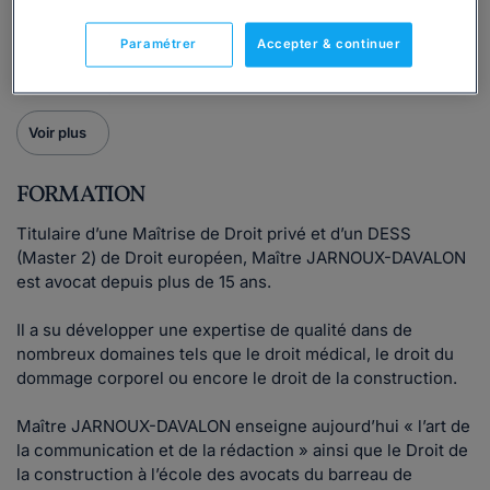
droit de la construction
.
Paramétrer
Accepter & continuer
Les avocats du cabinet interviennent aussi bien en matière
de conseil qu'en matière de contentieux.
Voir plus
FORMATION
Titulaire d’une Maîtrise de Droit privé et d’un DESS
(Master 2) de Droit européen, Maître JARNOUX-DAVALON
est avocat depuis plus de 15 ans.
Il a su développer une expertise de qualité dans de
nombreux domaines tels que le droit médical, le droit du
dommage corporel ou encore le droit de la construction.
Maître JARNOUX-DAVALON enseigne aujourd’hui « l’art de
la communication et de la rédaction » ainsi que le Droit de
la construction à l’école des avocats du barreau de