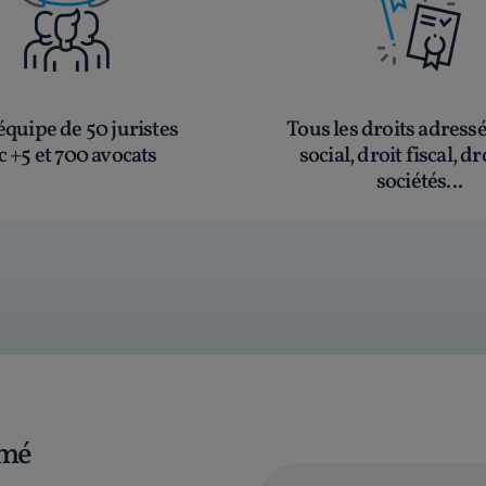
quipe de 50 juristes
Tous les droits adress
c +5 et 700 avocats
social, droit fiscal, dr
sociétés...
rmé