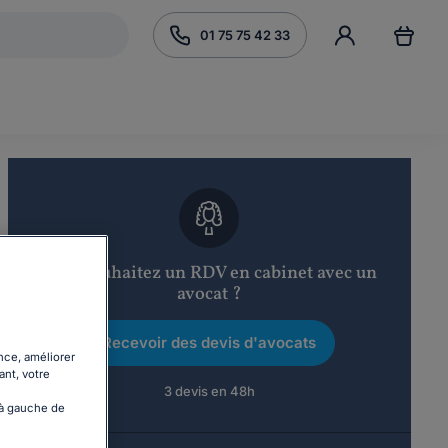
01 75 75 42 33
Vous souhaitez un RDV en cabinet avec un
avocat ?
Recevoir des devis d'avocats
nce, améliorer
ant, votre
3 devis en 48h
 à gauche de