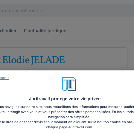
rticulier
L'actualité
juridique
t Elodie JELADE
'avocats au barreau de Carcassonne
hoisir
ises
Droit de la famille
Droit commercial
Juritravail protège votre vie privée
s naviguez sur notre site, nous recueillons des informations pour mesurer l’audie
site, interagir avec vous et vous présenter des offres personnalisées. En les autoris
COORDONNÉES
navigation sera simplifiée.
 le droit de changer d’avis à tout moment en cliquant sur le bouton cookie en bas
chaque page Juritravail.com