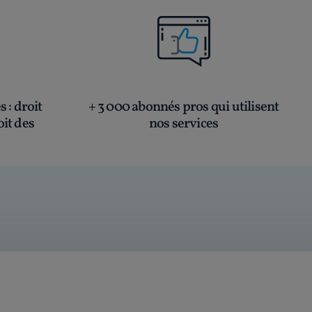
és
: droit
+ 3 000 abonnés pros qui utilisent
oit des
nos services