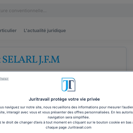
rticulier
L'actualité
juridique
t SELARL J.F.M
'avocats au barreau de la
hoisir
upe
ises
Droit du travail
Droit de la famille
Juritravail protège votre vie privée
s naviguez sur notre site, nous recueillons des informations pour mesurer l’audie
site, interagir avec vous et vous présenter des offres personnalisées. En les autoris
COORDONNÉES
navigation sera simplifiée.
 le droit de changer d’avis à tout moment en cliquant sur le bouton cookie en bas
chaque page Juritravail.com