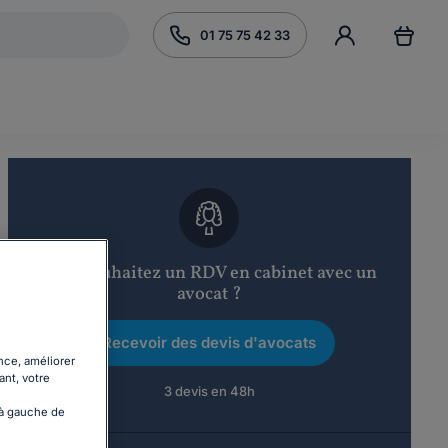
01 75 75 42 33
Vous souhaitez un RDV en cabinet avec un
avocat ?
Recevoir des devis d'avocats
nce, améliorer
ant, votre
3 devis en 48h
 à gauche de