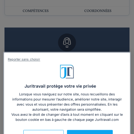
COMPÉTENCES
COORDONNÉES
Vous souhaitez un RDV en cabinet avec un
Reporter sans choisir
avocat ?
Recevoir des devis d'avocats
Juritravail protège votre vie privée
3 devis en 48h
Lorsque vous naviguez sur notre site, nous recueillons des
informations pour mesurer l’audience, améliorer notre site, interagir
avec vous et vous présenter des offres personnalisées. En les
autorisant, votre navigation sera simplifiée.
Vous avez le droit de changer d’avis à tout moment en cliquant sur le
bouton cookie en bas à gauche de chaque page Juritravail.com