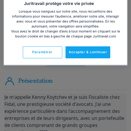
Vous souhaitez une consultation par
Juritravail protège votre vie privée
téléphone ?
Lorsque vous naviguez sur notre site, nous recueillons des
informations pour mesurer l’audience, améliorer notre site, interagir
Consulter immédiatement
avec vous et vous présenter des offres personnalisées. En les
autorisant, votre navigation sera simplifiée.
Vous avez le droit de changer d’avis à tout moment en cliquant sur le
ou appelez le
01 75 75 42 33
(8h à 21h du lundi au
bouton cookie en bas à gauche de chaque page Juritravail.com
vendredi)
Paramétrer
Accepter & continuer
Vous êtes avocat ?
Présentation
Je m'appelle Kenny Koytchev et je suis Fiscaliste chez 
Fidal, une prestigieuse société d'avocats. J'ai une 
expérience particulière dans l'accompagnement des 
entreprises et de leurs dirigeants, avec un portefeuille 
de clients comprenant de grands groupes 