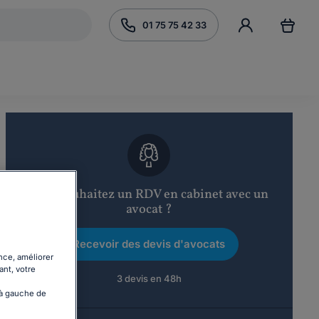
01 75 75 42 33
Vous souhaitez un RDV en cabinet avec un
avocat ?
Recevoir des devis d'avocats
nce, améliorer
ant, votre
3 devis en 48h
 à gauche de