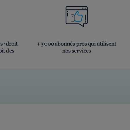
és
: droit
+ 3 000 abonnés pros qui utilisent
oit des
nos services