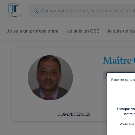
Je suis un
professionnel
Je suis un
CSE
Je suis un
pa
Maître
Droit des assura
Reporter sans c
Lorsque vou
COMPÉTENCES
notre 
Vous avez