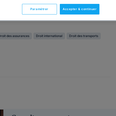
Paramétrer
Accepter & continuer
roit des assurances
Droit international
Droit des transports