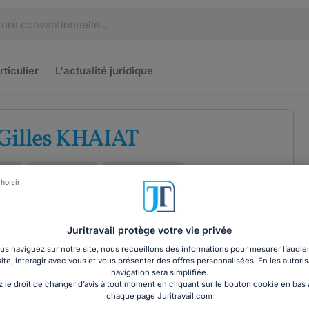
rticulier
L'actualité
juridique
 Gilles KHAIAT
nces
Droit du travail
Droit commercial
hoisir
Juritravail protège votre vie privée
s naviguez sur notre site, nous recueillons des informations pour mesurer l’audie
COORDONNÉES
site, interagir avec vous et vous présenter des offres personnalisées. En les autoris
navigation sera simplifiée.
 le droit de changer d’avis à tout moment en cliquant sur le bouton cookie en bas
chaque page Juritravail.com