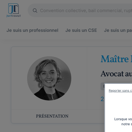
Je suis un
professionnel
Je suis un
CSE
Je suis un
pa
Maître
Avocat au
Droit du travail
Reporter sans c
20
ANS
D'E
PRÉSENTATION
COMP
Lorsque vou
notre 