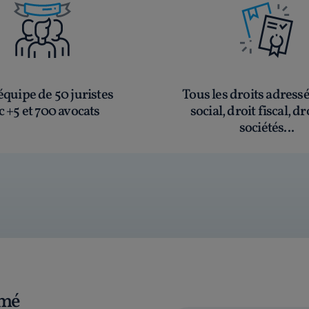
quipe de 50 juristes
Tous les droits adress
c +5 et 700 avocats
social, droit fiscal, dr
sociétés...
rmé