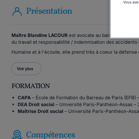
Vous avez
Présentation
Maître Blandine LACOUR
est avocate au barreau de Paris 
du travail et responsabilité / indemnisation des accidents 
Humaine et à l'écoute, elle prend très à coeur la défense
Voir plus
FORMATION
CAPA
– École de Formation du Barreau de Paris (EFB)
DEA Droit social
– Université Paris-Panthéon-Assas –
Maîtrise Droit social
– Université Paris-Panthéon-Ass
Compétences