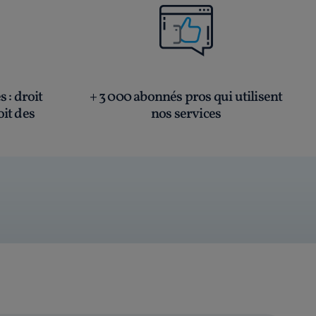
és
: droit
+ 3 000 abonnés pros qui utilisent
oit des
nos services