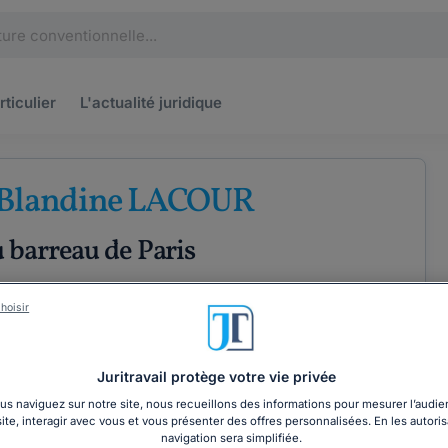
rticulier
L'actualité
juridique
 Blandine LACOUR
 barreau de Paris
hoisir
XPÉRIENCE
Juritravail protège votre vie privée
ÉTENCES
COORDONNÉES
s naviguez sur notre site, nous recueillons des informations pour mesurer l’audie
site, interagir avec vous et vous présenter des offres personnalisées. En les autoris
navigation sera simplifiée.