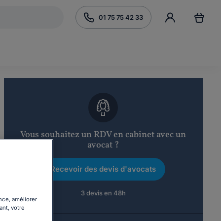
01 75 75 42 33
Vous souhaitez un RDV en cabinet avec un
avocat ?
Recevoir des devis d'avocats
3 devis en 48h
nce, améliorer
ant, votre