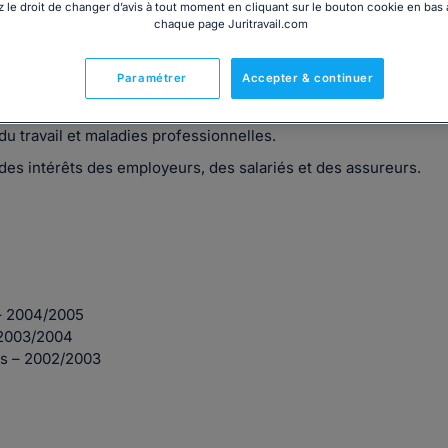
 le droit de changer d’avis à tout moment en cliquant sur le bouton cookie en bas
chaque page Juritravail.com
Paramétrer
Accepter & continuer
depuis 2006, elle est spécialisée exlusivement dans le droit
du travail et maladies professionnelles.
 des intérêts des employeurs, des salariés et des assureurs.
 – 2004/2005
 2003/2004
as – 2002/2003