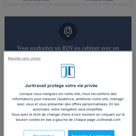
Vous souhaitez un RDV en cabinet avec un
avocat ?
Reporter sans choisir
Recevoir des devis d'avocats
3 devis en 48h
Juritravail protège votre vie privée
Lorsque vous naviguez sur notre site, nous recueillons des
informations pour mesurer l’audience, améliorer notre site, interagir
avec vous et vous présenter des offres personnalisées. En les
autorisant, votre navigation sera simplifiée.
Vous avez le droit de changer d’avis à tout moment en cliquant sur le
bouton cookie en bas à gauche de chaque page Juritravail.com
Vous souhaitez une consultation par
téléphone ?