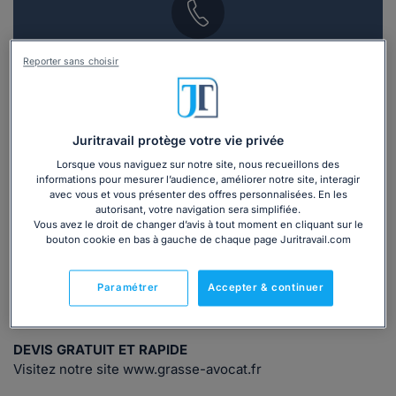
Vous souhaitez une consultation par
Reporter sans choisir
téléphone ?
Consulter immédiatement
Juritravail protège votre vie privée
ou appelez le
01 75 75 42 33
(8h à 21h du lundi au
Lorsque vous naviguez sur notre site, nous recueillons des
informations pour mesurer l’audience, améliorer notre site, interagir
vendredi)
avec vous et vous présenter des offres personnalisées. En les
autorisant, votre navigation sera simplifiée.
Vous avez le droit de changer d’avis à tout moment en cliquant sur le
bouton cookie en bas à gauche de chaque page Juritravail.com
Vous êtes avocat ?
Paramétrer
Accepter & continuer
Présentation
DEVIS GRATUIT ET RAPIDE
Visitez notre site www.grasse-avocat.fr