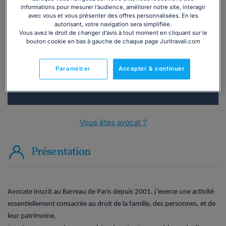
informations pour mesurer l’audience, améliorer notre site, interagir
Vous souhaitez une consultation par
avec vous et vous présenter des offres personnalisées. En les
téléphone ?
autorisant, votre navigation sera simplifiée.
Vous avez le droit de changer d’avis à tout moment en cliquant sur le
bouton cookie en bas à gauche de chaque page Juritravail.com
Consulter immédiatement
Paramétrer
Accepter & continuer
ou appelez le
01 75 75 42 33
(8h à 21h du lundi au
vendredi)
Vous êtes avocat ?
Présentation
Avocate inscrit au Barreau de Paris depuis 2001, j’exerce une activité
essentiellement consacrée au droit de la famille, des personnes, et de
leur patrimoine.