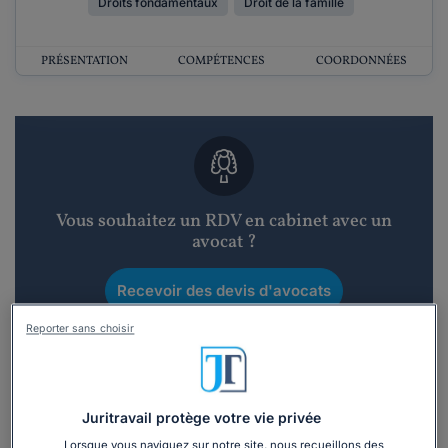
Droits fondamentaux
Droit de la famille
PRÉSENTATION
COMPÉTENCES
COORDONNÉES
Vous souhaitez un RDV en cabinet avec un
avocat ?
Recevoir des devis d'avocats
Reporter sans choisir
3 devis en 48h
Juritravail protège votre vie privée
Lorsque vous naviguez sur notre site, nous recueillons des