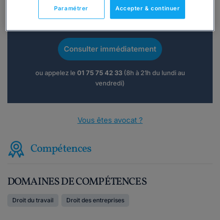
Paramétrer
Accepter & continuer
Vous souhaitez une consultation par
téléphone ?
Consulter immédiatement
ou appelez le
01 75 75 42 33
(8h à 21h du lundi au
vendredi)
Vous êtes avocat ?
Compétences
DOMAINES DE COMPÉTENCES
Droit du travail
Droit des entreprises