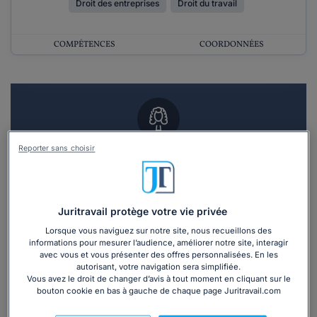
Droit des entreprises
Droit du travail
COMPÉTENCES
COORDONNÉES
Reporter sans choisir
Vous souhaitez un RDV en cabinet avec un
avocat ?
Recevoir des devis d'avocats
Juritravail protège votre vie privée
Lorsque vous naviguez sur notre site, nous recueillons des
3 devis en 48h
informations pour mesurer l’audience, améliorer notre site, interagir
avec vous et vous présenter des offres personnalisées. En les
autorisant, votre navigation sera simplifiée.
Vous avez le droit de changer d’avis à tout moment en cliquant sur le
bouton cookie en bas à gauche de chaque page Juritravail.com