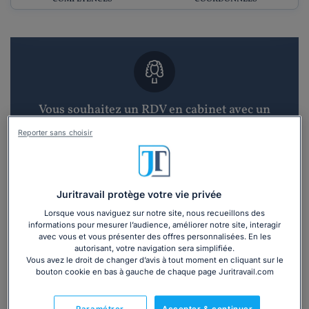
Vous souhaitez un RDV en cabinet avec un
avocat ?
Reporter sans choisir
Recevoir des devis d'avocats
3 devis en 48h
Juritravail protège votre vie privée
Lorsque vous naviguez sur notre site, nous recueillons des
informations pour mesurer l’audience, améliorer notre site, interagir
avec vous et vous présenter des offres personnalisées. En les
autorisant, votre navigation sera simplifiée.
Vous avez le droit de changer d’avis à tout moment en cliquant sur le
bouton cookie en bas à gauche de chaque page Juritravail.com
Vous souhaitez une consultation par
téléphone ?