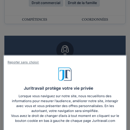
Droit commercial
Droit de la famille
COMPÉTENCES
COORDONNÉES
Reporter sans choisir
Vous souhaitez un RDV en cabinet avec un
avocat ?
Recevoir des devis d'avocats
Juritravail protège votre vie privée
Lorsque vous naviguez sur notre site, nous recueillons des
3 devis en 48h
informations pour mesurer l’audience, améliorer notre site, interagir
avec vous et vous présenter des offres personnalisées. En les
autorisant, votre navigation sera simplifiée.
Vous avez le droit de changer d’avis à tout moment en cliquant sur le
bouton cookie en bas à gauche de chaque page Juritravail.com