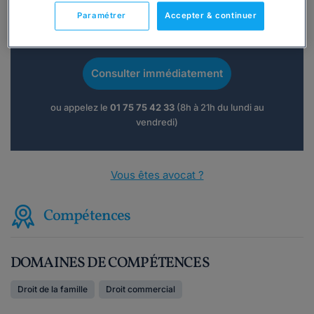
Paramétrer
Accepter & continuer
Vous souhaitez une consultation par
téléphone ?
Consulter immédiatement
ou appelez le
01 75 75 42 33
(8h à 21h du lundi au
vendredi)
Vous êtes avocat ?
Compétences
DOMAINES DE COMPÉTENCES
Droit de la famille
Droit commercial