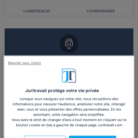
COMPÉTENCES
COORDONNÉES
Vous souhaitez un RDV en cabinet avec un
Reporter sans choisir
avocat ?
Recevoir des devis d'avocats
Juritravail protège votre vie privée
3 devis en 48h
Lorsque vous naviguez sur notre site, nous recueillons des
informations pour mesurer l’audience, améliorer notre site, interagir
avec vous et vous présenter des offres personnalisées. En les
autorisant, votre navigation sera simplifiée.
Vous avez le droit de changer d’avis à tout moment en cliquant sur le
bouton cookie en bas à gauche de chaque page Juritravail.com