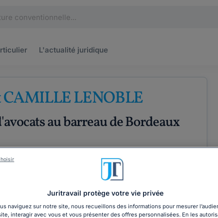
rticulier
L'actualité
juridique
t CAMILLE LENOBLE
d'avocats au barreau de Bordeaux
hoisir
PÉRIENCE
ÉTENCES
COORDONNÉES
Juritravail protège votre vie privée
s naviguez sur notre site, nous recueillons des informations pour mesurer l’audie
site, interagir avec vous et vous présenter des offres personnalisées. En les autoris