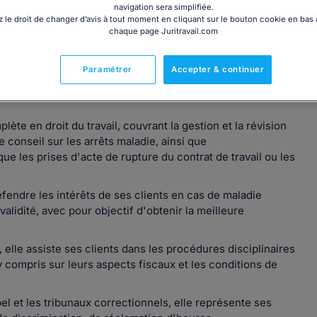
navigation sera simplifiée.
 le droit de changer d’avis à tout moment en cliquant sur le bouton cookie en bas
chaque page Juritravail.com
Paramétrer
Accepter & continuer
aux depuis 2013.
lète en droit du travail, couvrant la gestion et la révision
le conseil sur les arrêts maladie, ainsi que
 les prises d'acte de rupture du contrat de travail ou les
défendre les intérêts de ses clients en cas de maladie
validité, avec pour objectif d'obtenir la meilleure
, elle assiste ses clients dans les procédures disciplinaires
y compris sur leurs aspects fiscaux et les conditions de
pel et les tribunaux correctionnels, elle représente ses