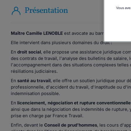
Présentation
Vous avez
Maître Camille LENOBLE
est avocate au barreau de Borde
Elle intervient dans plusieurs domaines du droit :
En
droit social
, elle propose une assistance juridique comp
des contrats de travail, l'analyse des bulletins de salaire, 
l'accompagnement dans des situations complexes telles que
résiliations judiciaires.
En
santé au travail
, elle offre un soutien juridique pour 
professionnelle, d'accident du travail, d'inaptitude ou d'in
indemnisation possible.
En
licenciement, négociation et rupture conventionnelle
ainsi que dans la négociation des indemnités de rupture, 
prise en charge par France Travail.
Enfin, devant le
Conseil de prud'hommes
, les cours d'ap