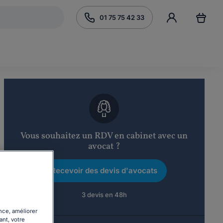
01 75 75 42 33
Vous souhaitez un RDV en cabinet avec un
avocat ?
Recevoir des devis d'avocats
3 devis en 48h
nce, améliorer
ant, votre