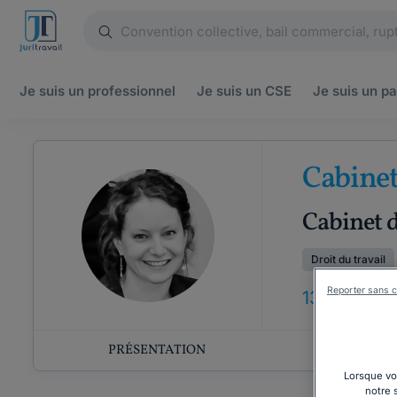
Je suis un
professionnel
Je suis un
CSE
Je suis un
pa
Cabine
Cabinet 
Droit du travail
Reporter sans c
13
ANS
D'EX
PRÉSENTATION
COMP
Lorsque vou
notre 