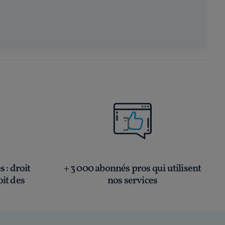
és
: droit
+ 3 000 abonnés pros qui utilisent
oit des
nos services