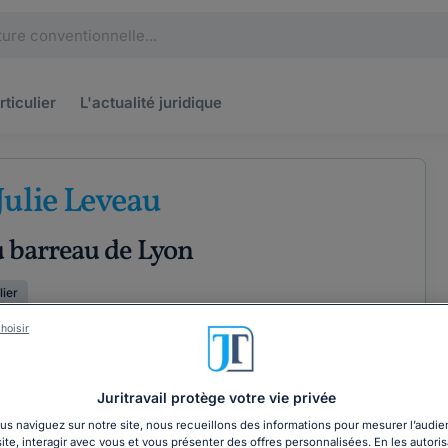
rticulier
L'actualité
juridique
Julie Leveau
u barreau de Lyon
lier
hoisir
ÉTENCES
COORDONNÉES
Juritravail protège votre vie privée
s naviguez sur notre site, nous recueillons des informations pour mesurer l’audie
site, interagir avec vous et vous présenter des offres personnalisées. En les autoris