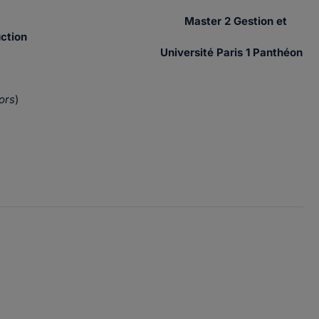
théon Sorbonne
M
a
ster 2 Gestion et
uction
ris 1 Panthéon
ors
)