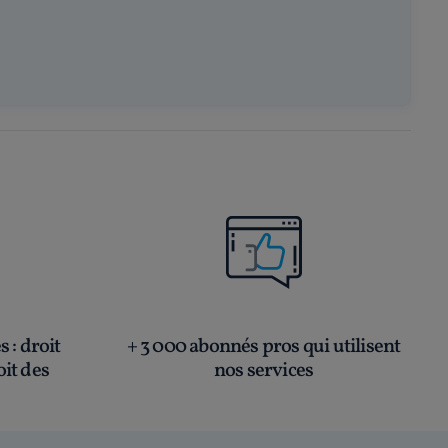
és
: droit
+ 3 000 abonnés pros qui utilisent
oit des
nos services