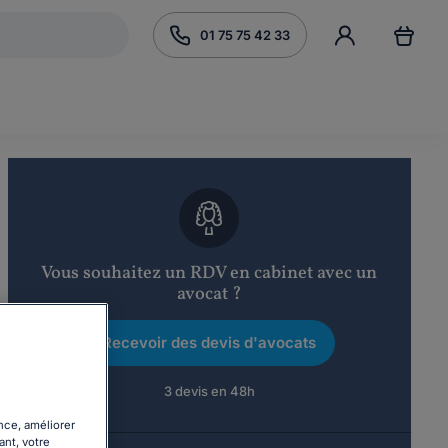
01 75 75 42 33
Vous souhaitez un RDV en cabinet avec un
avocat ?
Recevoir des devis d'avocats
3 devis en 48h
nce, améliorer
ant, votre