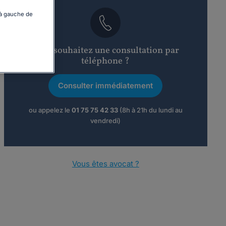
 à gauche de
Vous souhaitez une consultation par
téléphone ?
Consulter immédiatement
ou appelez le
01 75 75 42 33
(8h à 21h du lundi au
vendredi)
Vous êtes avocat ?