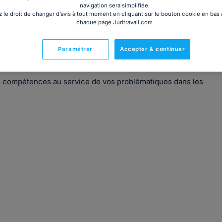
navigation sera simplifiée.
 le droit de changer d’avis à tout moment en cliquant sur le bouton cookie en bas
chaque page Juritravail.com
es meilleurs délais une réponse claire, adaptée et
Paramétrer
Accepter & continuer
vous représenter devant les juridictions.
es compétences au service de vos problématiques dans les