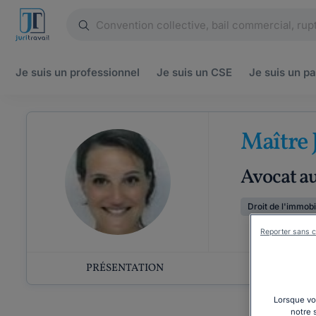
Je suis un
professionnel
Je suis un
CSE
Je suis un
pa
Maître 
Avocat a
Droit de l'immobi
Reporter sans c
PRÉSENTATION
COMP
Lorsque vou
notre 