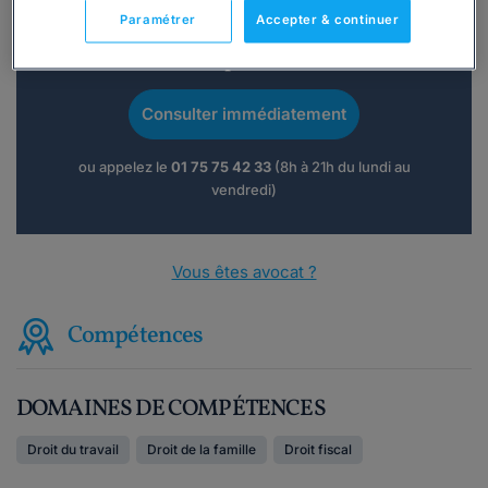
Paramétrer
Accepter & continuer
Vous souhaitez une consultation par
téléphone ?
Consulter immédiatement
ou appelez le
01 75 75 42 33
(8h à 21h du lundi au
vendredi)
Vous êtes avocat ?
Compétences
DOMAINES DE COMPÉTENCES
Droit du travail
Droit de la famille
Droit fiscal