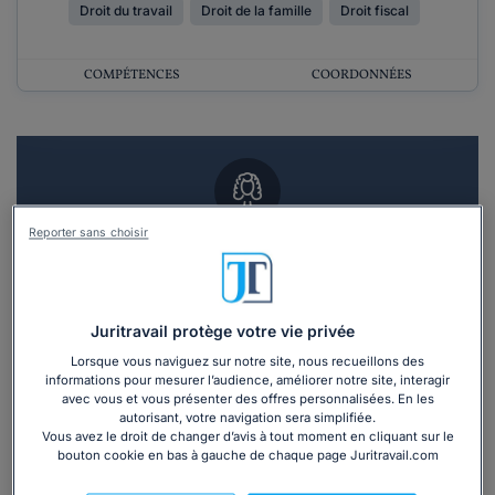
Droit du travail
Droit de la famille
Droit fiscal
COMPÉTENCES
COORDONNÉES
Reporter sans choisir
Vous souhaitez un RDV en cabinet avec un
avocat ?
Recevoir des devis d'avocats
Juritravail protège votre vie privée
Lorsque vous naviguez sur notre site, nous recueillons des
informations pour mesurer l’audience, améliorer notre site, interagir
3 devis en 48h
avec vous et vous présenter des offres personnalisées. En les
autorisant, votre navigation sera simplifiée.
Vous avez le droit de changer d’avis à tout moment en cliquant sur le
bouton cookie en bas à gauche de chaque page Juritravail.com