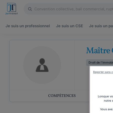
Je suis un
professionnel
Je suis un
CSE
Je suis un
pa
Maître
Droit de l'immobi
Reporter sans c
COMPÉTENCES
Lorsque vou
notre 
Vous avez