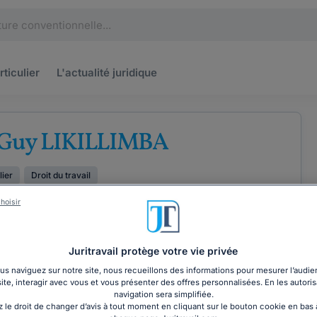
rticulier
L'actualité
juridique
 Guy LIKILLIMBA
lier
Droit du travail
hoisir
Juritravail protège votre vie privée
COORDONNÉES
s naviguez sur notre site, nous recueillons des informations pour mesurer l’audie
site, interagir avec vous et vous présenter des offres personnalisées. En les autoris
navigation sera simplifiée.
 le droit de changer d’avis à tout moment en cliquant sur le bouton cookie en bas