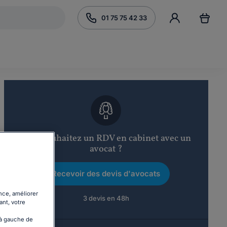
01 75 75 42 33
Vous souhaitez un RDV en cabinet avec un
avocat ?
Recevoir des devis d'avocats
nce, améliorer
3 devis en 48h
ant, votre
 à gauche de