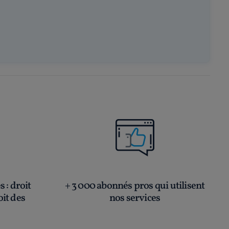
és
: droit
+ 3 000 abonnés pros qui utilisent
oit des
nos services