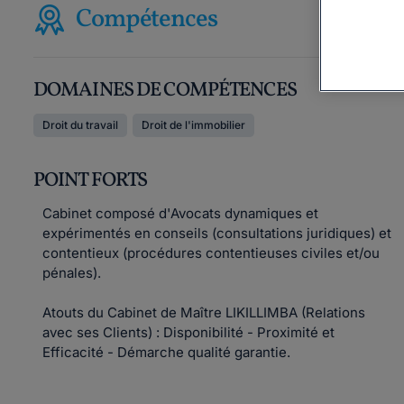
Compétences
DOMAINES DE COMPÉTENCES
Droit du travail
Droit de l'immobilier
POINT FORTS
Cabinet composé d'Avocats dynamiques et
expérimentés en conseils (consultations juridiques) et
contentieux (procédures contentieuses civiles et/ou
pénales).
Atouts du Cabinet de Maître LIKILLIMBA (Relations
avec ses Clients) : Disponibilité - Proximité et
Efficacité - Démarche qualité garantie.