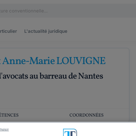
rticulier
L'actualité
juridique
t Anne-Marie LOUVIGNE
'avocats au barreau de Nantes
ÉTENCES
COORDONNÉES
hoisir