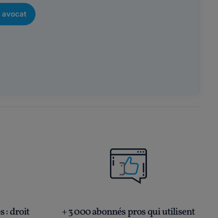
 avocat
és
: droit
+ 3 000 abonnés pros qui utilisent