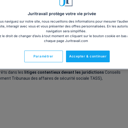
Juritravail protège votre vie privée
s naviguez sur notre site, nous recueillons des informations pour mesurer l’audie
site, interagir avec vous et vous présenter des offres personnalisées. En les autoris
 social pour les entreprises et les dirigeants (PME,
navigation sera simplifiée.
reneurs individuels) et les particuliers salariés
.
 le droit de changer d’avis à tout moment en cliquant sur le bouton cookie en bas
chaque page Juritravail.com
os intérêts sur l’ensemble des domaines du droit du travail
(accident du travail, maladie professionnelle, faute inexcusable,
Paramétrer
Accepter & continuer
érêts dans les
litiges contentieux devant les juridictions
Conseils
nement Tribunaux des affaires de sécurité sociale TASS),