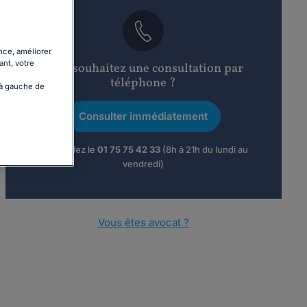
nce, améliorer
ant, votre
Vous souhaitez une consultation par
téléphone ?
 à gauche de
Consulter immédiatement
ou appelez le
01 75 75 42 33
(8h à 21h du lundi au
vendredi)
Vous êtes avocat ?