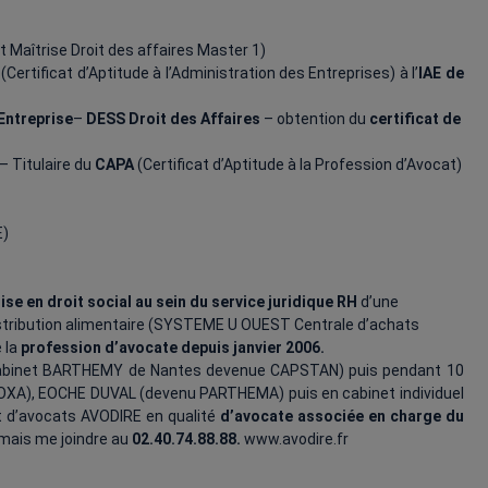
t Maîtrise Droit des affaires Master 1)
s
(Certificat d’Aptitude à l’Administration des Entreprises) à l’
IAE de
Entreprise
–
DESS Droit des Affaires
– obtention du
certificat de
– Titulaire du
CAPA
(Certificat d’Aptitude à la Profession d’Avocat)
E)
rise en droit social au sein du service juridique RH
d’une
distribution alimentaire (SYSTEME U OUEST Centrale d’achats
 la
profession d’avocate depuis janvier 2006.
 cabinet BARTHEMY de Nantes devenue CAPSTAN) puis pendant 10
VOXA), EOCHE DUVAL (devenu PARTHEMA) puis en cabinet individuel
et d’avocats AVODIRE en qualité
d’avocate associée en charge du
ais me joindre au
02.40.74.88.88.
www.avodire.fr