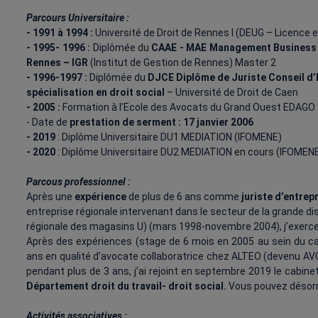
Parcours Universitaire :
- 1991 à 1994 :
Université de Droit de Rennes I (DEUG – Licence e
- 1995- 1996 :
Diplômée du
CAAE - MAE Management Busines
Rennes – IGR
(Institut de Gestion de Rennes) Master 2
- 1996-1997 :
Diplômée du
DJCE Diplôme de Juriste Conseil d’
spécialisation en droit social
– Université de Droit de Caen
- 2005 :
Formation à l’Ecole des Avocats du Grand Ouest EDAGO 
- Date de
prestation de serment : 17 janvier 2006
- 2019
: Diplôme Universitaire DU1 MEDIATION (IFOMENE)
- 2020
: Diplôme Universitaire DU2 MEDIATION en cours (IFOMEN
Parcous professionnel :
Après une
expérience
de plus de 6 ans comme
juriste d’entrep
entreprise régionale intervenant dans le secteur de la grande 
régionale des magasins U) (mars 1998-novembre 2004), j’exerce
Après des expériences (stage de 6 mois en 2005 au sein du
ans en qualité d’avocate collaboratrice chez ALTEO (devenu A
pendant plus de 3 ans, j’ai rejoint en septembre 2019 le cabin
Département droit du travail- droit social.
Vous pouvez désorm
Activités associatives :