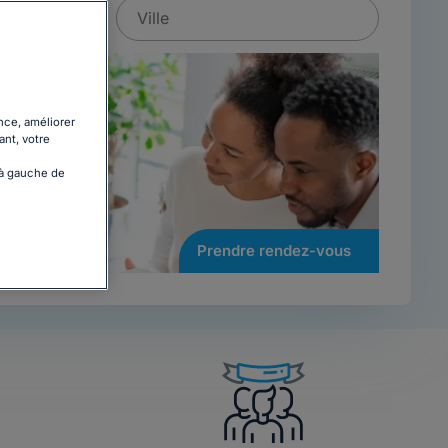
nce, améliorer
ant, votre
 à gauche de
Prendre rendez-vous