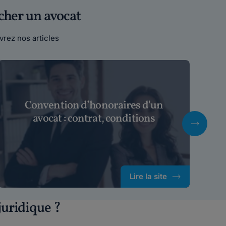
cher un avocat
rez nos articles
Convention d’honoraires d'un
U
avocat : contrat, conditions
Lire la site
uridique ?