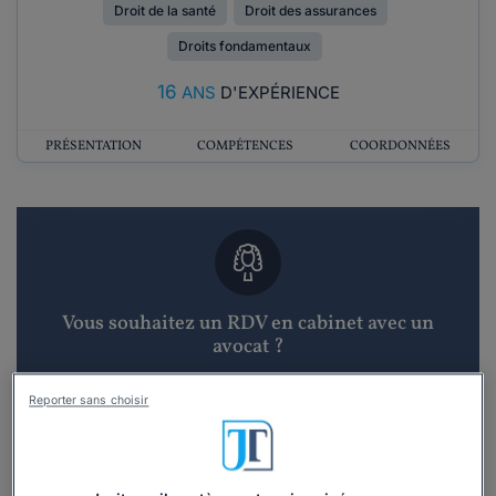
Droit de la santé
Droit des assurances
Droits fondamentaux
16
ANS
D'EXPÉRIENCE
PRÉSENTATION
COMPÉTENCES
COORDONNÉES
Vous souhaitez un RDV en cabinet avec un
avocat ?
Recevoir des devis d'avocats
Reporter sans choisir
3 devis en 48h