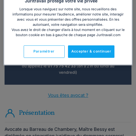
Juritravail protège votre vie privée
Lorsque vous naviguez sur notre site, nous recueillons des
informations pour mesurer l’audience, améliorer notre site, interagir
avec vous et vous présenter des offres personnalisées. En les
autorisant, votre navigation sera simplifiée.
Vous souhaitez une consultation par
Vous avez le droit de changer d’avis à tout moment en cliquant sur le
téléphone ?
bouton cookie en bas à gauche de chaque page Juritravail.com
Consulter immédiatement
Paramétrer
Accepter & continuer
ou appelez le
01 75 75 42 33
(8h à 21h du lundi au
vendredi)
Vous êtes avocat ?
Présentation
Avocate au Barreau de Chambery, Maître Bessy est
diplômée en réparation juridique du dommage corporel.