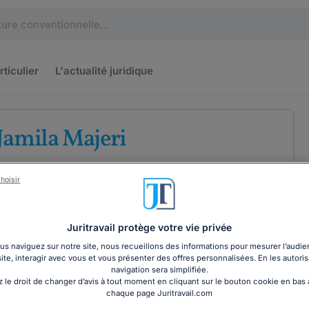
rticulier
L'actualité
juridique
Jamila Majeri
e
Droit des entreprises
Droit bancaire
hoisir
Juritravail protège votre vie privée
s naviguez sur notre site, nous recueillons des informations pour mesurer l’audie
site, interagir avec vous et vous présenter des offres personnalisées. En les autoris
COORDONNÉES
navigation sera simplifiée.
 le droit de changer d’avis à tout moment en cliquant sur le bouton cookie en bas
chaque page Juritravail.com