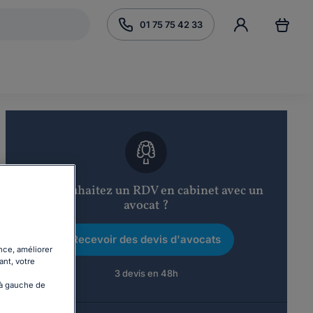
01 75 75 42 33
Vous souhaitez un RDV en cabinet avec un
avocat ?
Recevoir des devis d'avocats
nce, améliorer
ant, votre
3 devis en 48h
 à gauche de