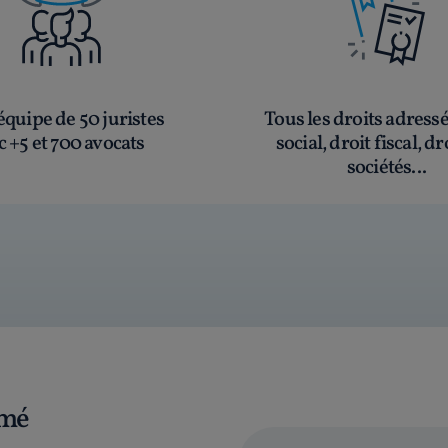
quipe de 50 juristes
Tous les droits adress
c +5 et 700 avocats
social, droit fiscal, dr
sociétés...
rmé