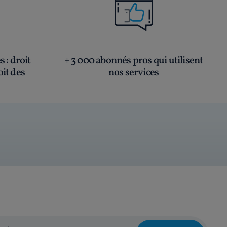
és
: droit
+ 3 000 abonnés pros qui utilisent
oit des
nos services