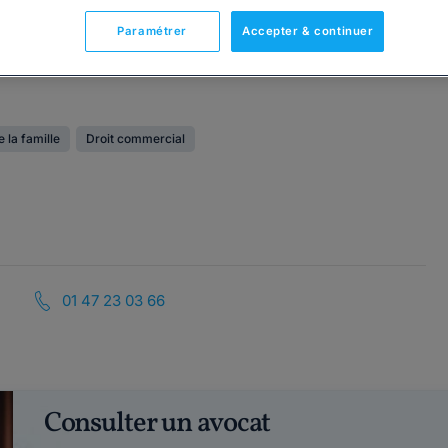
Paramétrer
Accepter & continuer
e la famille
Droit commercial
01 47 23 03 66
Consulter un avocat