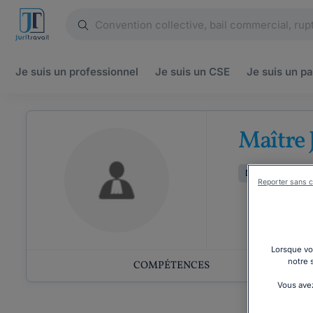
Je suis un
professionnel
Je suis un
CSE
Je suis un
pa
Maître 
Droit de la famill
Reporter sans c
Lorsque vou
notre 
COMPÉTENCES
Vous avez