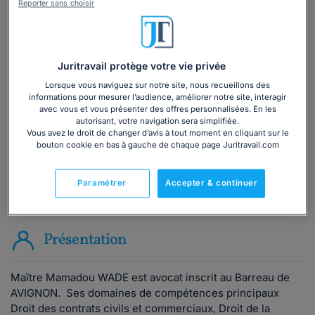
Reporter sans choisir
Vous souhaitez une consultation par
téléphone ?
Juritravail protège votre vie privée
Lorsque vous naviguez sur notre site, nous recueillons des
Consulter immédiatement
informations pour mesurer l’audience, améliorer notre site, interagir
avec vous et vous présenter des offres personnalisées. En les
autorisant, votre navigation sera simplifiée.
ou appelez le
01 75 75 42 33
(8h à 21h du lundi au
Vous avez le droit de changer d’avis à tout moment en cliquant sur le
vendredi)
bouton cookie en bas à gauche de chaque page Juritravail.com
Paramétrer
Accepter & continuer
Vous êtes avocat ?
Présentation
Maître Mamadou WADE est avocat inscrit au Barreau de
AVIGNON. Ses domaines de compétences principaux
Droit des contrats civils et commerciaux, Droit de la