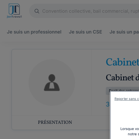
Je suis un
professionnel
Je suis un
CSE
Je suis un
pa
Cabine
Cabinet d
Droit des entrepr
Reporter sans c
37
ANS
D'E
PRÉSENTATION
COMP
Lorsque vou
notre 