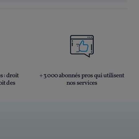
és
: droit
+ 3 000 abonnés pros qui utilisent
oit des
nos services