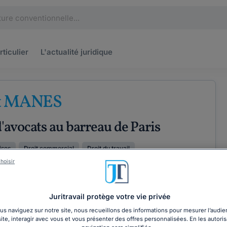
rticulier
L'actualité
juridique
t MANES
'avocats au barreau de Paris
ises
Droit commercial
Droit du travail
hoisir
XPÉRIENCE
Juritravail protège votre vie privée
ÉTENCES
COORDONNÉES
s naviguez sur notre site, nous recueillons des informations pour mesurer l’audie
site, interagir avec vous et vous présenter des offres personnalisées. En les autoris