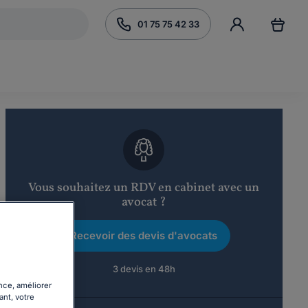
01 75 75 42 33
Vous souhaitez un RDV en cabinet avec un
avocat ?
Recevoir des devis d'avocats
3 devis en 48h
nce, améliorer
ant, votre