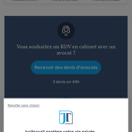
Vous souhaitez un RDV en cabinet avec un
avocat ?
Recevoir des devis d'avocats
3 devis en 48h
Reporter sans choisir
Vous souhaitez une consultation par
téléphone ?
Juritravail protège votre vie privée