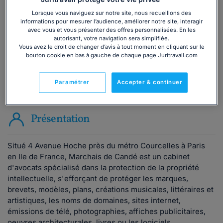
Lorsque vous naviguez sur notre site, nous recueillons des
Consulter immédiatement
informations pour mesurer l’audience, améliorer notre site, interagir
avec vous et vous présenter des offres personnalisées. En les
autorisant, votre navigation sera simplifiée.
ou appelez le
01 75 75 42 33
(8h à 21h du lundi au
Vous avez le droit de changer d’avis à tout moment en cliquant sur le
vendredi)
bouton cookie en bas à gauche de chaque page Juritravail.com
Paramétrer
Accepter & continuer
Vous êtes avocat ?
Présentation
Situé 4 Avenue Hoche près du métro Courcelles à Paris
en Ile de France, Marchais de Candé est un cabinet
d'avocats spécialisé dans la protection de la propriété
intellectuelle, s'efforçant de protéger les marques,
brevets, modèles, plans, créations musicales, littéraires et
artistiques, les noms de domaines, sites internet,
émissions de télé, photographies, affiches publicitaires,
oeuvres architecturales, livres ou les logiciels.