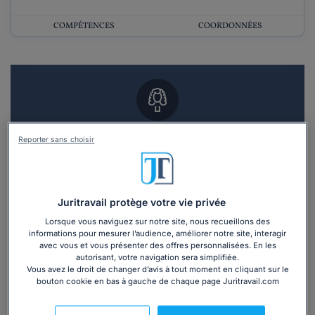
COMPÉTENCES
COORDONNÉES
Vous souhaitez un RDV en cabinet avec un
Reporter sans choisir
avocat ?
Recevoir des devis d'avocats
Juritravail protège votre vie privée
3 devis en 48h
Lorsque vous naviguez sur notre site, nous recueillons des
informations pour mesurer l’audience, améliorer notre site, interagir
avec vous et vous présenter des offres personnalisées. En les
autorisant, votre navigation sera simplifiée.
Vous avez le droit de changer d’avis à tout moment en cliquant sur le
bouton cookie en bas à gauche de chaque page Juritravail.com