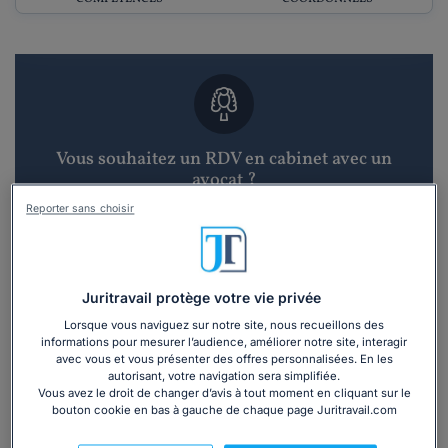
Vous souhaitez un RDV en cabinet avec un
avocat ?
Reporter sans choisir
Recevoir des devis d'avocats
3 devis en 48h
Juritravail protège votre vie privée
Lorsque vous naviguez sur notre site, nous recueillons des
informations pour mesurer l’audience, améliorer notre site, interagir
avec vous et vous présenter des offres personnalisées. En les
autorisant, votre navigation sera simplifiée.
Vous avez le droit de changer d’avis à tout moment en cliquant sur le
Vous souhaitez une consultation par
bouton cookie en bas à gauche de chaque page Juritravail.com
téléphone ?