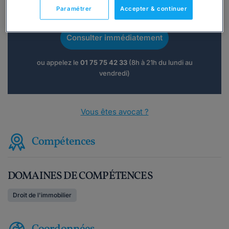
Vous souhaitez une consultation par
Paramétrer
Accepter & continuer
téléphone ?
Consulter immédiatement
ou appelez le
01 75 75 42 33
(8h à 21h du lundi au
vendredi)
Vous êtes avocat ?
Compétences
DOMAINES DE COMPÉTENCES
Droit de l'immobilier