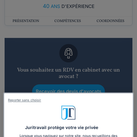
40
ANS
D'EXPÉRIENCE
PRÉSENTATION
COMPÉTENCES
COORDONNÉES
Vous souhaitez un RDV en cabinet avec un
avocat ?
Recevoir des devis d'avocats
Reporter sans choisir
3 devis en 48h
Juritravail protège votre vie privée
Lorsque vous naviguez sur notre site, nous recueillons des