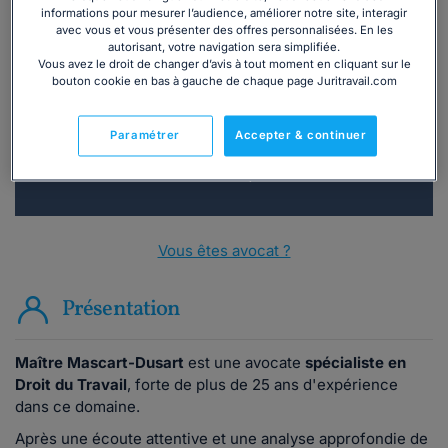
informations pour mesurer l’audience, améliorer notre site, interagir
avec vous et vous présenter des offres personnalisées. En les
Vous souhaitez une consultation par
autorisant, votre navigation sera simplifiée.
téléphone ?
Vous avez le droit de changer d’avis à tout moment en cliquant sur le
bouton cookie en bas à gauche de chaque page Juritravail.com
Consulter immédiatement
Paramétrer
Accepter & continuer
ou appelez le
01 75 75 42 33
(8h à 21h du lundi au
vendredi)
Vous êtes avocat ?
Présentation
Maître Mascart-Dusart
est une avocate
spécialiste en
Droit du Travail
, forte de plus de 25 ans d'expérience
dans ce domaine.
Après une écoute attentive et une analyse approfondie de