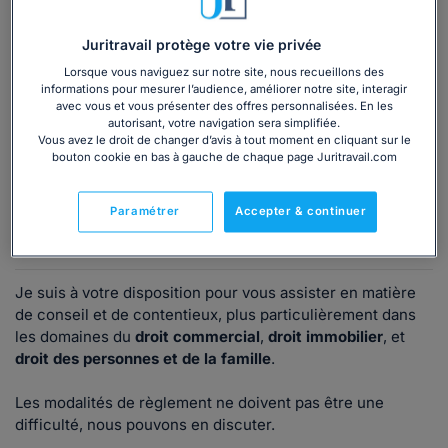
Consulter immédiatement
Juritravail protège votre vie privée
Lorsque vous naviguez sur notre site, nous recueillons des
ou appelez le
01 75 75 42 33
(8h à 21h du lundi au
informations pour mesurer l’audience, améliorer notre site, interagir
vendredi)
avec vous et vous présenter des offres personnalisées. En les
autorisant, votre navigation sera simplifiée.
Vous avez le droit de changer d’avis à tout moment en cliquant sur le
bouton cookie en bas à gauche de chaque page Juritravail.com
Vous êtes avocat ?
Paramétrer
Accepter & continuer
Présentation
Je suis à votre disposition pour vous assister en matière
de conseil et de contentieux, plus particulièrement dans
les domaines du
droit commercial
,
droit immobilier
, et
droit des personnes et de la famille
.
Les modalités de règlement ne doivent pas être une
difficulté, nous pouvons en discuter.