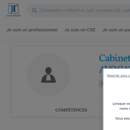
Je suis un
professionnel
Je suis un
CSE
Je suis un
pa
Cabin
AVOCA
Reporter sans c
Droit du travail
Lorsque vou
notre 
COMPÉTENCES
Vous avez