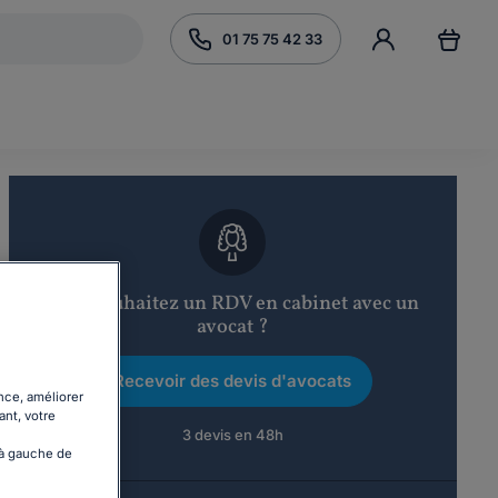
01 75 75 42 33
Vous souhaitez un RDV en cabinet avec un
avocat ?
Recevoir des devis d'avocats
nce, améliorer
ant, votre
3 devis en 48h
 à gauche de