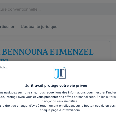
rticulier
L'actualité
juridique
et BENNOUNA ETMENZEL
TS
hoisir
Juritravail protège votre vie privée
s naviguez sur notre site, nous recueillons des informations pour mesurer l’audie
site, interagir avec vous et vous présenter des offres personnalisées. En les autoris
COORDONNÉES
navigation sera simplifiée.
 le droit de changer d’avis à tout moment en cliquant sur le bouton cookie en bas
chaque page Juritravail.com