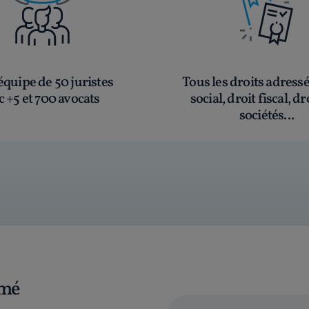
quipe de 50 juristes
Tous les droits adress
c +5 et 700 avocats
social, droit fiscal, dr
sociétés...
rmé