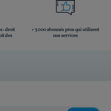
és
: droit
+ 3 000 abonnés pros qui utilisent
oit des
nos services