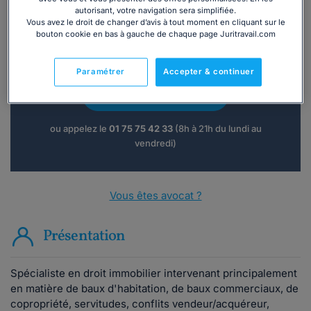
autorisant, votre navigation sera simplifiée.
Vous avez le droit de changer d’avis à tout moment en cliquant sur le
bouton cookie en bas à gauche de chaque page Juritravail.com
Vous souhaitez une consultation par
téléphone ?
Paramétrer
Accepter & continuer
Consulter immédiatement
ou appelez le
01 75 75 42 33
(8h à 21h du lundi au
vendredi)
Vous êtes avocat ?
Présentation
Spécialiste en droit immobilier intervenant principalement
en matière de baux d'habitation, de baux commerciaux, de
copropriété, servitudes, conflits vendeur/acquéreur,