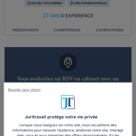
Droit de l'immobilier
Droits fondamentaux
27
ANS
D'EXPÉRIENCE
PRÉSENTATION
COMPÉTENCES
COORDONNÉES
Vous souhaitez un RDV en cabinet avec un
avocat ?
Reporter sans choisir
Recevoir des devis d'avocats
3 devis en 48h
Juritravail protège votre vie privée
Lorsque vous naviguez sur notre site, nous recueillons des
informations pour mesurer l’audience, améliorer notre site, interagir
avec vous et vous présenter des offres personnalisées. En les