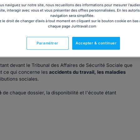
s naviguez sur notre site, nous recueillons des informations pour mesurer l’audie
site, interagir avec vous et vous présenter des offres personnalisées. En les autoris
navigation sera simplifiée.
 le droit de changer d’avis à tout moment en cliquant sur le bouton cookie en bas
chaque page Juritravail.com
tés des salariés, tant pour des problèmes liés à
l'exécution
es, négociation de rupture conventionnelle, harcèlement
Paramétrer
Accepter & continuer
de licenciement, rappels de salaire, résiliation du contrat
tant devant le Tribunal des Affaires de Sécurité Sociale que
ut ce qui concerne les
accidents du travail, les maladies
ributions sociales.
é
de chaque dossier, la disponibilité et l'écoute étant