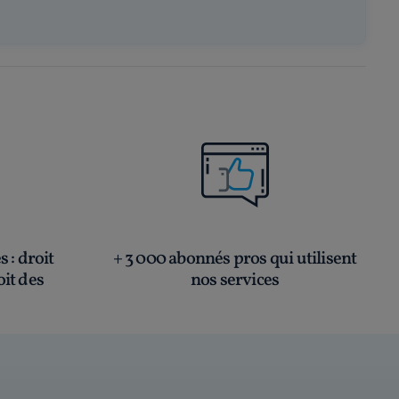
és
: droit
+ 3 000 abonnés pros qui utilisent
oit des
nos services