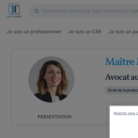
Je suis un
professionnel
Je suis un
CSE
Je suis un
pa
Maître
Avocat au
Droit de la prote
Reporter sans c
PRÉSENTATION
COMP