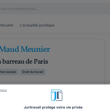
rticulier
L'actualité
juridique
 Maud Meunier
 barreau de Paris
ction sociale
Droit du travail
hoisir
ÉTENCES
COORDONNÉES
Juritravail protège votre vie privée