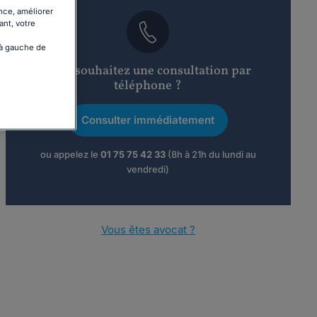
nce, améliorer
ant, votre
 à gauche de
Vous souhaitez une consultation par
téléphone ?
Consulter immédiatement
ou appelez le
01 75 75 42 33
(8h à 21h du lundi au
vendredi)
Vous êtes avocat ?