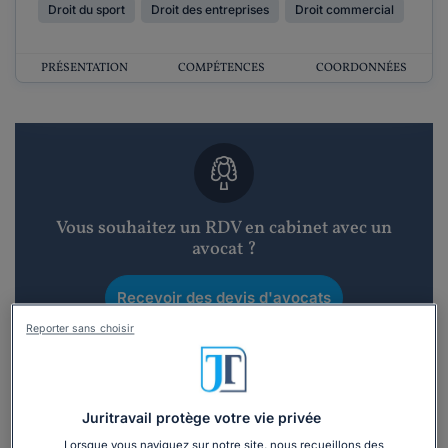
Droit du sport
Droit des entreprises
Droit commercial
PRÉSENTATION
COMPÉTENCES
COORDONNÉES
Vous souhaitez un RDV en cabinet avec un
avocat ?
Recevoir des devis d'avocats
Reporter sans choisir
3 devis en 48h
Juritravail protège votre vie privée
Lorsque vous naviguez sur notre site, nous recueillons des