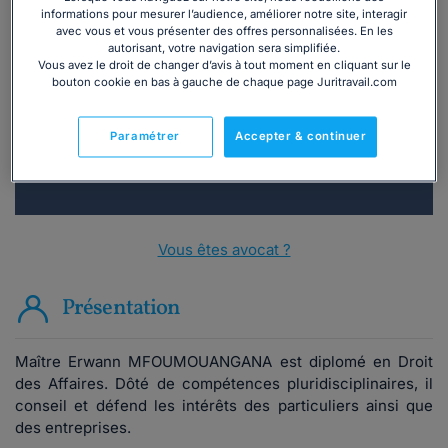
informations pour mesurer l’audience, améliorer notre site, interagir
Vous souhaitez une consultation par
avec vous et vous présenter des offres personnalisées. En les
autorisant, votre navigation sera simplifiée.
téléphone ?
Vous avez le droit de changer d’avis à tout moment en cliquant sur le
bouton cookie en bas à gauche de chaque page Juritravail.com
Consulter immédiatement
Paramétrer
Accepter & continuer
ou appelez le
01 75 75 42 33
(8h à 21h du lundi au
vendredi)
Vous êtes avocat ?
Présentation
Maître Erwann MFOUMOUANGANA est diplomé en Droit
des Affaires. Dôté de compétences pluridisciplinaires, il
conseil et défend les intérêts des particuliers ainsi que
des entreprises.