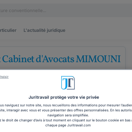
rticulier
L'actualité
juridique
t Cabinet d'Avocats MIMOUNI
'avocats au barreau de Marseille
hoisir
nces
Droit de la famille
Droit du travail
Juritravail protège votre vie privée
s naviguez sur notre site, nous recueillons des informations pour mesurer l’audie
site, interagir avec vous et vous présenter des offres personnalisées. En les autoris
COORDONNÉES
navigation sera simplifiée.
 le droit de changer d’avis à tout moment en cliquant sur le bouton cookie en bas
chaque page Juritravail.com