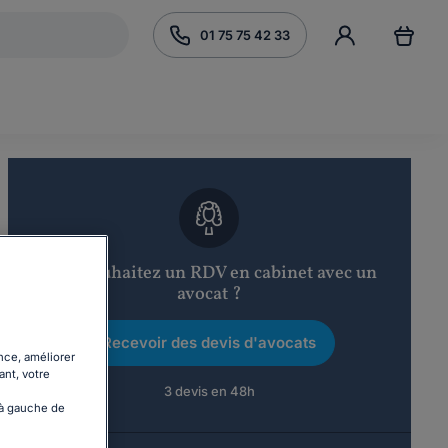
01 75 75 42 33
Vous souhaitez un RDV en cabinet avec un
avocat ?
Recevoir des devis d'avocats
nce, améliorer
ant, votre
3 devis en 48h
 à gauche de