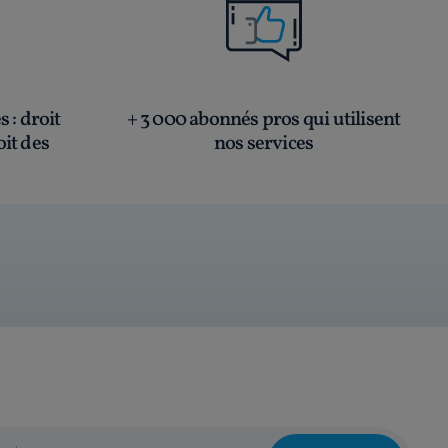
és
: droit
+ 3 000 abonnés pros qui utilisent
oit des
nos services