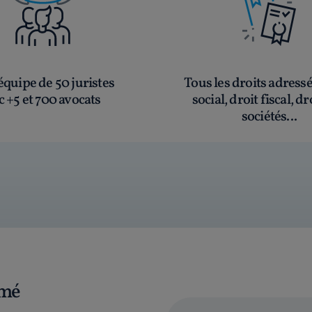
quipe de 50 juristes
Tous les droits adress
c +5 et 700 avocats
social, droit fiscal, dr
sociétés...
rmé