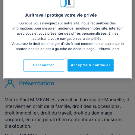
Vous souhaitez une consultation par
téléphone ?
Juritravail protège votre vie privée
Consulter immédiatement
Lorsque vous naviguez sur notre site, nous recueillons des
informations pour mesurer l’audience, améliorer notre site, interagir
avec vous et vous présenter des offres personnalisées. En les
ou appelez le
01 75 75 42 33
(8h à 21h du lundi au
autorisant, votre navigation sera simplifiée.
vendredi)
Vous avez le droit de changer d’avis à tout moment en cliquant sur le
bouton cookie en bas à gauche de chaque page Juritravail.com
Vous êtes avocat ?
Paramétrer
Accepter & continuer
Présentation
Maître Paul MIMRAN est avocat au barreau de Marseille, il
intervient en droit de la famille, droit des successions,
droit immobilier, droit du travail, droit du dommage
corporel, en droit pénal et en contentieux des mesures
d'exécution.