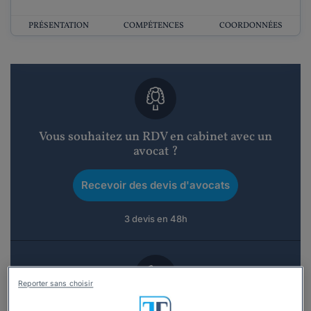
PRÉSENTATION
COMPÉTENCES
COORDONNÉES
Vous souhaitez un RDV en cabinet avec un
avocat ?
Recevoir des devis d'avocats
3 devis en 48h
Reporter sans choisir