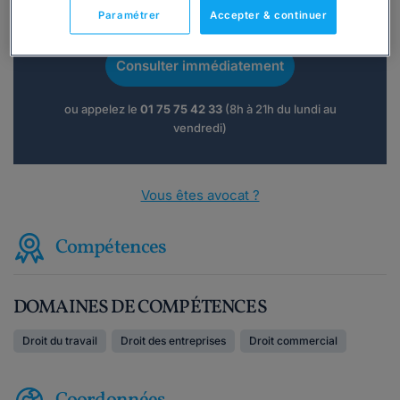
Vous souhaitez une consultation par
Paramétrer
Accepter & continuer
téléphone ?
Consulter immédiatement
ou appelez le
01 75 75 42 33
(8h à 21h du lundi au
vendredi)
Vous êtes avocat ?
Compétences
DOMAINES DE COMPÉTENCES
Droit du travail
Droit des entreprises
Droit commercial