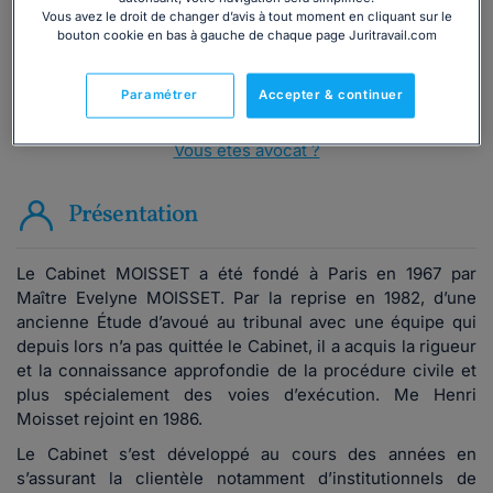
Vous avez le droit de changer d’avis à tout moment en cliquant sur le
bouton cookie en bas à gauche de chaque page Juritravail.com
ou appelez le
01 75 75 42 33
(8h à 21h du lundi au
vendredi)
Paramétrer
Accepter & continuer
Vous êtes avocat ?
Présentation
Le Cabinet MOISSET a été fondé à Paris en 1967 par
Maître Evelyne MOISSET. Par la reprise en 1982, d’une
ancienne Étude d’avoué au tribunal avec une équipe qui
depuis lors n’a pas quittée le Cabinet, il a acquis la rigueur
et la connaissance approfondie de la procédure civile et
plus spécialement des voies d’exécution. Me Henri
Moisset rejoint en 1986.
Le Cabinet s’est développé au cours des années en
s’assurant la clientèle notamment d’institutionnels de