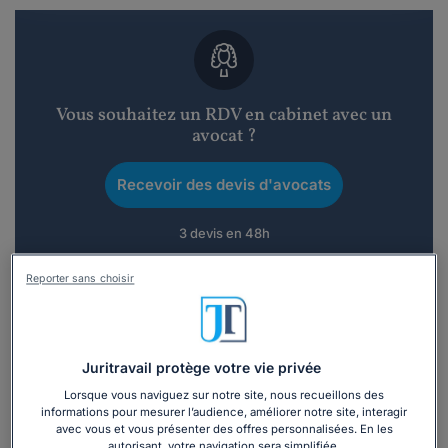
Vous souhaitez un RDV en cabinet avec un
avocat ?
Recevoir des devis d'avocats
3 devis en 48h
Reporter sans choisir
Vous souhaitez une consultation par
Juritravail protège votre vie privée
téléphone ?
Lorsque vous naviguez sur notre site, nous recueillons des
informations pour mesurer l’audience, améliorer notre site, interagir
avec vous et vous présenter des offres personnalisées. En les
Consulter immédiatement
autorisant, votre navigation sera simplifiée.