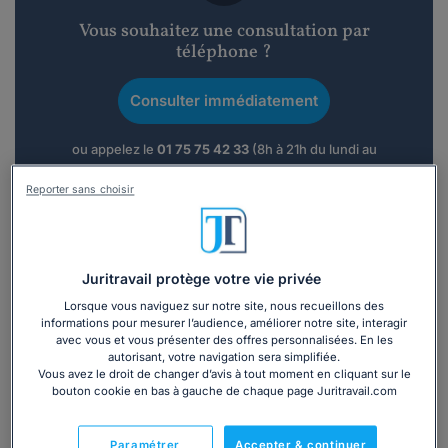
Vous souhaitez une consultation par
téléphone ?
Consulter immédiatement
ou appelez le
01 75 75 42 33
(8h à 21h du lundi au
vendredi)
Reporter sans choisir
Vous êtes avocat ?
Juritravail protège votre vie privée
Présentation
Lorsque vous naviguez sur notre site, nous recueillons des
informations pour mesurer l’audience, améliorer notre site, interagir
avec vous et vous présenter des offres personnalisées. En les
Avocate inscrite au Barreau de Paris depuis 2004,
autorisant, votre navigation sera simplifiée.
Vous avez le droit de changer d’avis à tout moment en cliquant sur le
j'interviens essentiellemment en droit commercial (baux
bouton cookie en bas à gauche de chaque page Juritravail.com
commerciaux, cessions de fonds de commerce), droit des
contrats, droit des sociétés et droit social.
Je suis à votre disposition pour vous assister dans vos
Paramétrer
Accepter & continuer