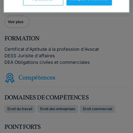
rédaction d'actes ou dans vos procédures judiciaires.
Voir plus
FORMATION
Certificat d'Aptitude à la profession d'Avocat
DESS Jurisite d'affaires
DEA Obligations civiles et commerciales
Compétences
DOMAINES DE COMPÉTENCES
Droit du travail
Droit des entreprises
Droit commercial
POINT FORTS