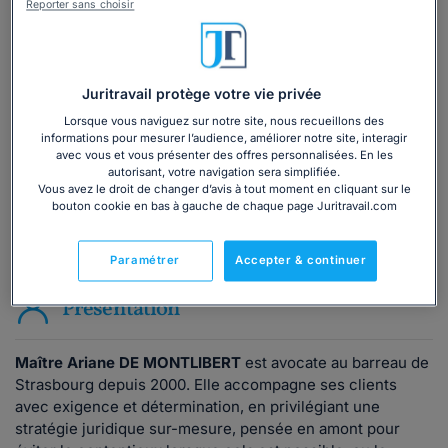
Reporter sans choisir
Vous souhaitez une consultation par
téléphone ?
Juritravail protège votre vie privée
Consulter immédiatement
Lorsque vous naviguez sur notre site, nous recueillons des
informations pour mesurer l’audience, améliorer notre site, interagir
ou appelez le
01 75 75 42 33
(8h à 21h du lundi au
avec vous et vous présenter des offres personnalisées. En les
autorisant, votre navigation sera simplifiée.
vendredi)
Vous avez le droit de changer d’avis à tout moment en cliquant sur le
bouton cookie en bas à gauche de chaque page Juritravail.com
Vous êtes avocat ?
Paramétrer
Accepter & continuer
Présentation
Maître Ariane DE MONTLIBERT
est avocate au barreau de
Strasbourg depuis 2000. Elle accompagne ses clients
avec exigence et détermination, en privilégiant une
stratégie juridique sur-mesure, pensée en amont pour